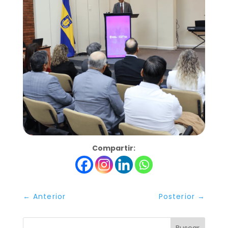
Compartir:
←
Anterior
Posterior
→