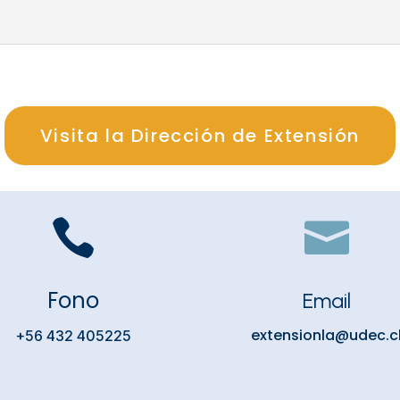
Visita la Dirección de Extensión


Fono
Email
extensionla@udec.c
+56 432 405225